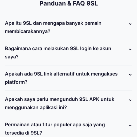
Panduan & FAQ 9SL
Apa itu 9SL dan mengapa banyak pemain
membicarakannya?
Bagaimana cara melakukan 9SL login ke akun
saya?
Apakah ada 9SL link alternatif untuk mengakses
platform?
Apakah saya perlu mengunduh 9SL APK untuk
menggunakan aplikasi ini?
Permainan atau fitur populer apa saja yang
tersedia di 9SL?