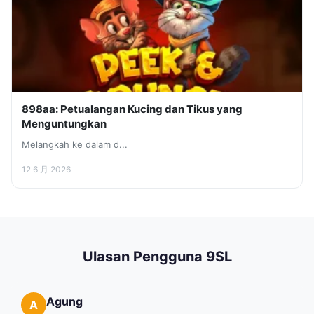
898aa: Petualangan Kucing dan Tikus yang
Menguntungkan
Melangkah ke dalam d...
12 6 月 2026
Ulasan Pengguna 9SL
Agung
A