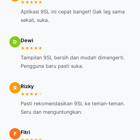
★
★
★
★
★
Aplikasi 9SL ini cepat banget! Gak lag sama
sekali, suka.
Dewi
D
★
★
★
★
★
Tampilan 9SL bersih dan mudah dimengerti.
Pengguna baru pasti suka.
Rizky
R
★
★
★
★
☆
Pasti rekomendasikan 9SL ke teman-teman.
Seru dan menguntungkan.
Fitri
F