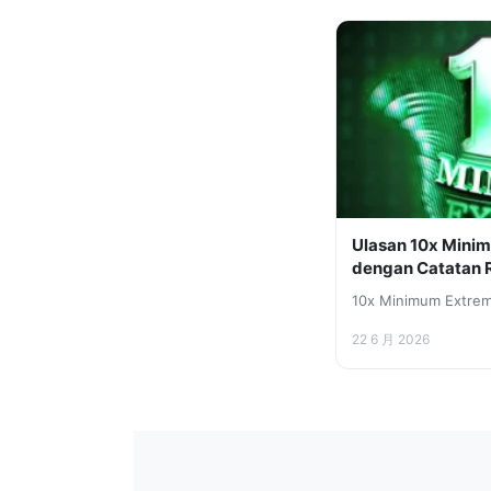
Ulasan 10x Minim
dengan Catatan R
10x Minimum Extreme
22 6 月 2026