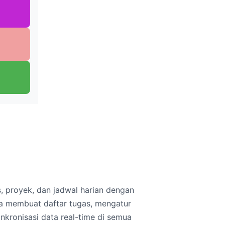
, proyek, dan jadwal harian dengan
nda membuat daftar tugas, mengatur
nkronisasi data real-time di semua