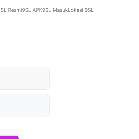
9SL Resmi
9SL APK
9SL Masuk
Lokasi 9SL