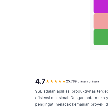
4.7
★
★
★
★
★
25.789 ulasan ulasan
9SL adalah aplikasi produktivitas ter
efisiensi maksimal. Dengan antarmuka y
pengingat, melacak kemajuan proyek, da