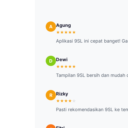
Agung
A
★
★
★
★
★
Aplikasi 9SL ini cepat banget! Ga
Dewi
D
★
★
★
★
★
Tampilan 9SL bersih dan mudah d
Rizky
R
★
★
★
★
☆
Pasti rekomendasikan 9SL ke te