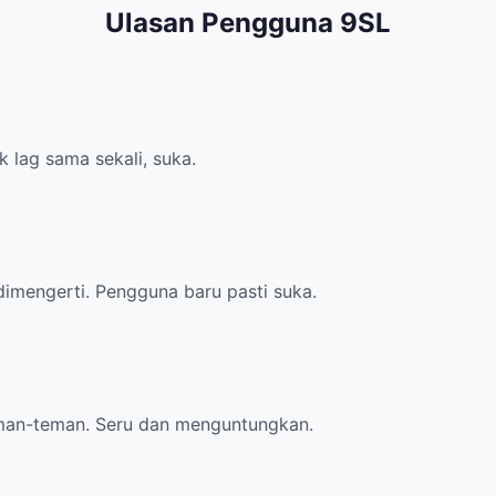
Ulasan Pengguna 9SL
k lag sama sekali, suka.
imengerti. Pengguna baru pasti suka.
man-teman. Seru dan menguntungkan.