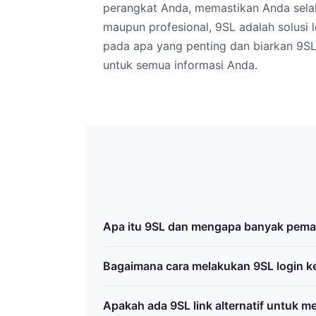
perangkat Anda, memastikan Anda selal
maupun profesional, 9SL adalah solusi
pada apa yang penting dan biarkan 9SL
untuk semua informasi Anda.
Apa itu 9SL dan mengapa banyak pem
Bagaimana cara melakukan 9SL login k
Apakah ada 9SL link alternatif untuk 