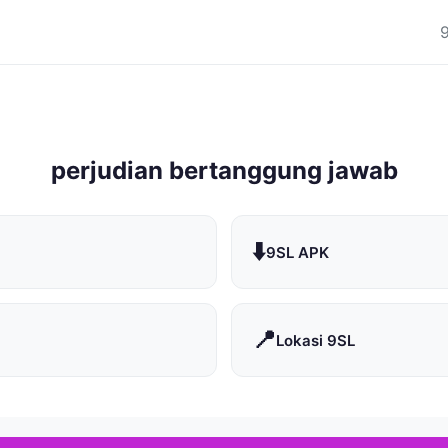
perjudian bertanggung jawab
⬇️
9SL APK
📍
Lokasi 9SL