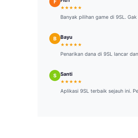
Fitri
F
★
★
★
★
★
Banyak pilihan game di 9SL. Gak
Bayu
B
★
★
★
★
★
Penarikan dana di 9SL lancar dan
Santi
S
★
★
★
★
★
Aplikasi 9SL terbaik sejauh ini.