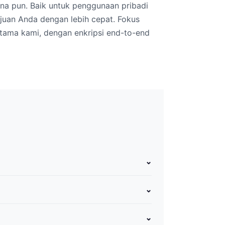
na pun. Baik untuk penggunaan pribadi
juan Anda dengan lebih cepat. Fokus
tama kami, dengan enkripsi end-to-end