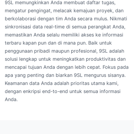
9SL memungkinkan Anda membuat daftar tugas,
mengatur pengingat, melacak kemajuan proyek, dan
berkolaborasi dengan tim Anda secara mulus. Nikmati
sinkronisasi data real-time di semua perangkat Anda,
memastikan Anda selalu memiliki akses ke informasi
terbaru kapan pun dan di mana pun. Baik untuk
penggunaan pribadi maupun profesional, 9SL adalah
solusi lengkap untuk meningkatkan produktivitas dan
mencapai tujuan Anda dengan lebih cepat. Fokus pada
apa yang penting dan biarkan 9SL mengurus sisanya.
Keamanan data Anda adalah prioritas utama kami,
dengan enkripsi end-to-end untuk semua informasi
Anda.