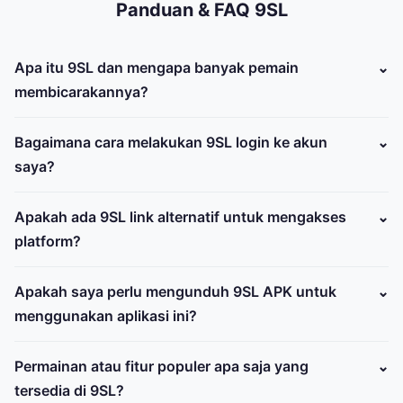
Panduan & FAQ 9SL
Apa itu 9SL dan mengapa banyak pemain
membicarakannya?
Bagaimana cara melakukan 9SL login ke akun
saya?
Apakah ada 9SL link alternatif untuk mengakses
platform?
Apakah saya perlu mengunduh 9SL APK untuk
menggunakan aplikasi ini?
Permainan atau fitur populer apa saja yang
tersedia di 9SL?