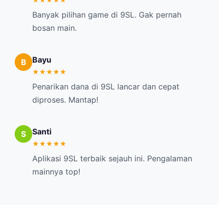
★
★
★
★
★
Banyak pilihan game di 9SL. Gak pernah
bosan main.
Bayu
B
★
★
★
★
★
Penarikan dana di 9SL lancar dan cepat
diproses. Mantap!
Santi
S
★
★
★
★
★
Aplikasi 9SL terbaik sejauh ini. Pengalaman
mainnya top!