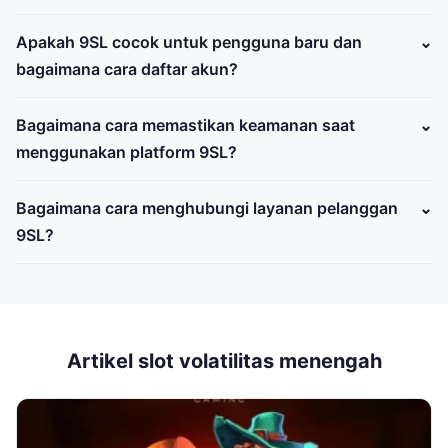
Apakah 9SL cocok untuk pengguna baru dan
bagaimana cara daftar akun?
Bagaimana cara memastikan keamanan saat
menggunakan platform 9SL?
Bagaimana cara menghubungi layanan pelanggan
9SL?
Artikel slot volatilitas menengah