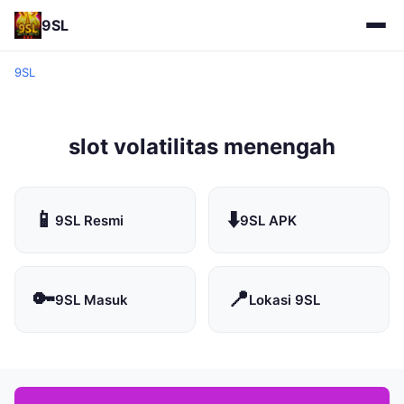
9SL
9SL
slot volatilitas menengah
📱
⬇️
9SL Resmi
9SL APK
🔑
📍
9SL Masuk
Lokasi 9SL