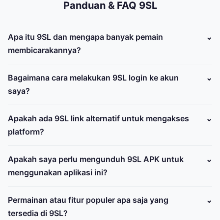
Panduan & FAQ 9SL
Apa itu 9SL dan mengapa banyak pemain
membicarakannya?
Bagaimana cara melakukan 9SL login ke akun
saya?
Apakah ada 9SL link alternatif untuk mengakses
platform?
Apakah saya perlu mengunduh 9SL APK untuk
menggunakan aplikasi ini?
Permainan atau fitur populer apa saja yang
tersedia di 9SL?