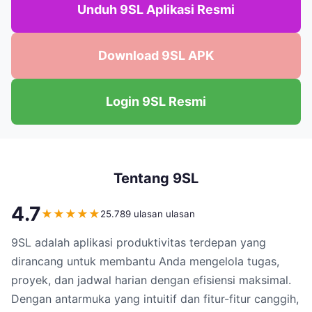
Unduh 9SL Aplikasi Resmi
Download 9SL APK
Login 9SL Resmi
Tentang 9SL
4.7
★
★
★
★
★
25.789 ulasan ulasan
9SL adalah aplikasi produktivitas terdepan yang
dirancang untuk membantu Anda mengelola tugas,
proyek, dan jadwal harian dengan efisiensi maksimal.
Dengan antarmuka yang intuitif dan fitur-fitur canggih,