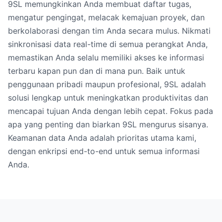
9SL memungkinkan Anda membuat daftar tugas,
mengatur pengingat, melacak kemajuan proyek, dan
berkolaborasi dengan tim Anda secara mulus. Nikmati
sinkronisasi data real-time di semua perangkat Anda,
memastikan Anda selalu memiliki akses ke informasi
terbaru kapan pun dan di mana pun. Baik untuk
penggunaan pribadi maupun profesional, 9SL adalah
solusi lengkap untuk meningkatkan produktivitas dan
mencapai tujuan Anda dengan lebih cepat. Fokus pada
apa yang penting dan biarkan 9SL mengurus sisanya.
Keamanan data Anda adalah prioritas utama kami,
dengan enkripsi end-to-end untuk semua informasi
Anda.