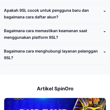
Apakah 9SL cocok untuk pengguna baru dan
bagaimana cara daftar akun?
Bagaimana cara memastikan keamanan saat
menggunakan platform 9SL?
Bagaimana cara menghubungi layanan pelanggan
9SL?
Artikel SpinOro