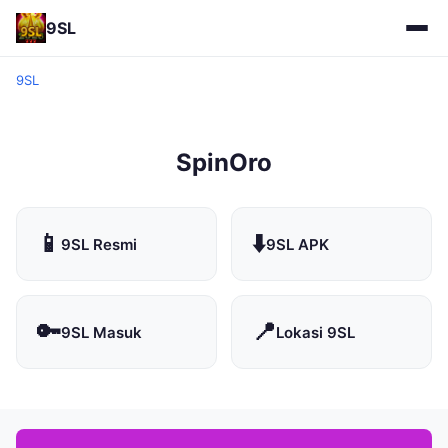
9SL
9SL
SpinOro
📱
⬇️
9SL Resmi
9SL APK
🔑
📍
9SL Masuk
Lokasi 9SL