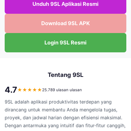
Unduh 9SL Aplikasi Resmi
Download 9SL APK
Login 9SL Resmi
Tentang 9SL
4.7
★
★
★
★
★
25.789 ulasan ulasan
9SL adalah aplikasi produktivitas terdepan yang
dirancang untuk membantu Anda mengelola tugas,
proyek, dan jadwal harian dengan efisiensi maksimal.
Dengan antarmuka yang intuitif dan fitur-fitur canggih,