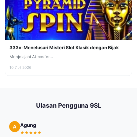
333v: Menelusuri Misteri Slot Klasik dengan Bijak
Menjelajahi Atmosfer...
10 7 月 2026
Ulasan Pengguna 9SL
Agung
A
★
★
★
★
★