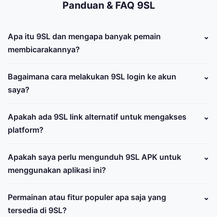
Panduan & FAQ 9SL
Apa itu 9SL dan mengapa banyak pemain
membicarakannya?
Bagaimana cara melakukan 9SL login ke akun
saya?
Apakah ada 9SL link alternatif untuk mengakses
platform?
Apakah saya perlu mengunduh 9SL APK untuk
menggunakan aplikasi ini?
Permainan atau fitur populer apa saja yang
tersedia di 9SL?