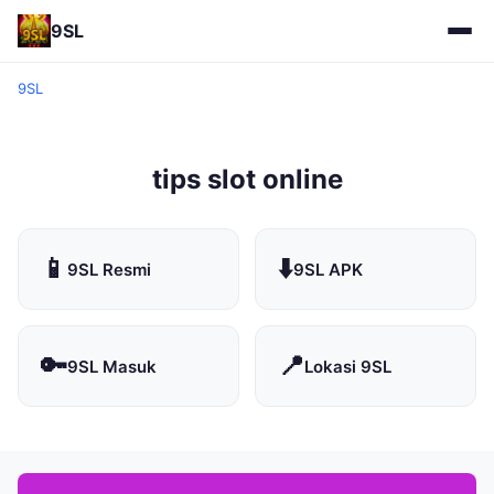
9SL
9SL
tips slot online
📱
⬇️
9SL Resmi
9SL APK
🔑
📍
9SL Masuk
Lokasi 9SL