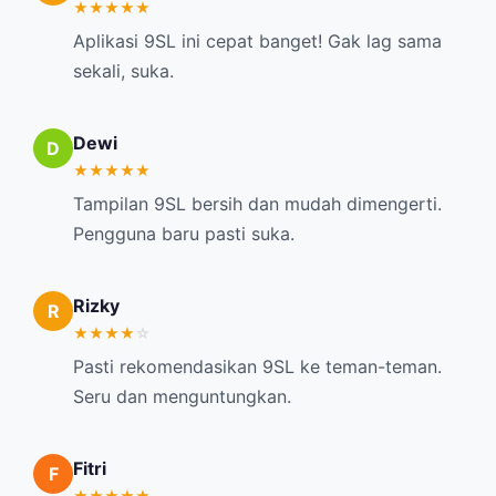
★
★
★
★
★
Aplikasi 9SL ini cepat banget! Gak lag sama
sekali, suka.
Dewi
D
★
★
★
★
★
Tampilan 9SL bersih dan mudah dimengerti.
Pengguna baru pasti suka.
Rizky
R
★
★
★
★
☆
Pasti rekomendasikan 9SL ke teman-teman.
Seru dan menguntungkan.
Fitri
F