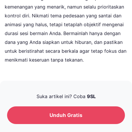
kemenangan yang menarik, namun selalu prioritaskan
kontrol diri. Nikmati tema pedesaan yang santai dan
animasi yang halus, tetapi tetaplah objektif mengenai
durasi sesi bermain Anda. Bermainlah hanya dengan
dana yang Anda siapkan untuk hiburan, dan pastikan
untuk beristirahat secara berkala agar tetap fokus dan
menikmati keseruan tanpa tekanan.
Suka artikel ini? Coba
9SL
Unduh Gratis