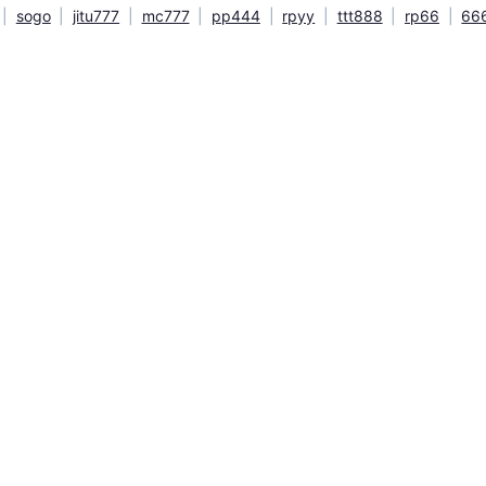
|
sogo
|
jitu777
|
mc777
|
pp444
|
rpyy
|
ttt888
|
rp66
|
666