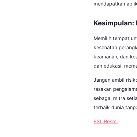
mendapatkan apli
Kesimpulan:
Memilih tempat un
kesehatan perangk
keamanan, dan keas
dan edukasi, mema
Jangan ambil risi
rasakan pengala
sebagai mitra seti
terbaik dunia tanp
9SL Resmi