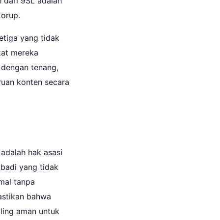
 dari 9SL adalah
korup.
tiga yang tidak
kat mereka
 dengan tenang,
uan konten secara
adalah hak asasi
ibadi yang tidak
mal tanpa
astikan bahwa
aling aman untuk