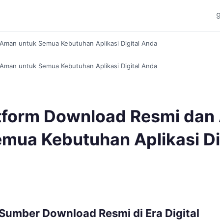
Aman untuk Semua Kebutuhan Aplikasi Digital Anda
Aman untuk Semua Kebutuhan Aplikasi Digital Anda
atform Download Resmi da
mua Kebutuhan Aplikasi Di
umber Download Resmi di Era Digital