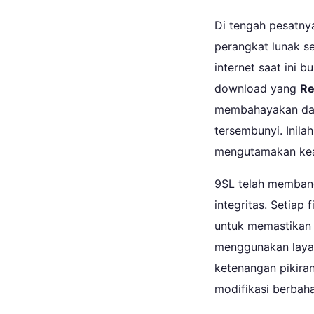
Di tengah pesatny
perangkat lunak s
internet saat ini
download yang
Re
membahayakan data
tersembunyi. Inila
mengutamakan kea
9SL telah membang
integritas. Setiap 
untuk memastikan
menggunakan layan
ketenangan pikira
modifikasi berbah