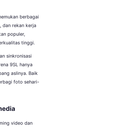
enemukan berbagai
 dan rekan kerja
tan populer,
kualitas tinggi.
an sinkronisasi
arena 9SL hanya
ang aslinya. Baik
rbagi foto sehari-
media
aming video dan