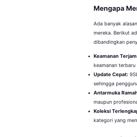
Mengapa Mem
Ada banyak alasan
mereka. Berikut a
dibandingkan peny
Keamanan Terjam
keamanan terbaru 
Update Cepat:
9SL
sehingga pengguna 
Antarmuka Ramah
maupun profesiona
Koleksi Terlengka
kategori yang mem