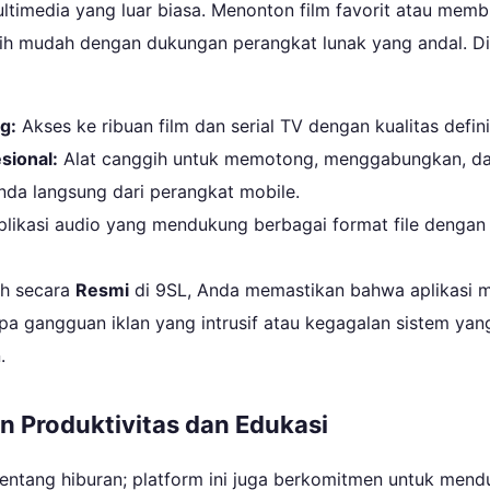
ltimedia yang luar biasa. Menonton film favorit atau mem
bih mudah dengan dukungan perangkat lunak yang andal. Di 
g:
Akses ke ribuan film dan serial TV dengan kualitas definis
sional:
Alat canggih untuk memotong, menggabungkan, 
nda langsung dari perangkat mobile.
likasi audio yang mendukung berbagai format file dengan 
h secara
Resmi
di 9SL, Anda memastikan bahwa aplikasi m
npa gangguan iklan yang intrusif atau kegagalan sistem ya
.
 Produktivitas dan Edukasi
entang hiburan; platform ini juga berkomitmen untuk men