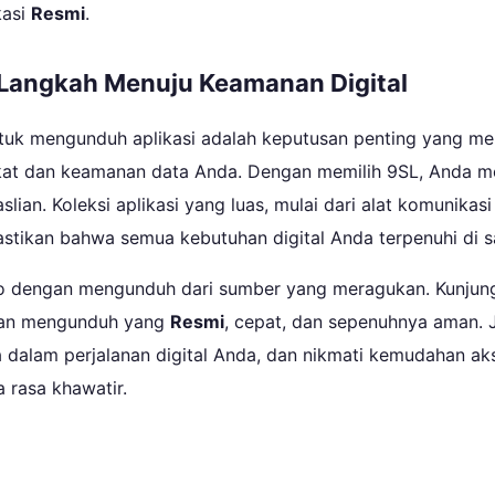
kasi
Resmi
.
 Langkah Menuju Keamanan Digital
tuk mengunduh aplikasi adalah keputusan penting yang m
at dan keamanan data Anda. Dengan memilih 9SL, Anda mem
lian. Koleksi aplikasi yang luas, mulai dari alat komunikas
stikan bahwa semua kebutuhan digital Anda terpenuhi di s
ko dengan mengunduh dari sumber yang meragukan. Kunjungi
man mengunduh yang
Resmi
, cepat, dan sepenuhnya aman. 
a dalam perjalanan digital Anda, dan nikmati kemudahan ak
a rasa khawatir.