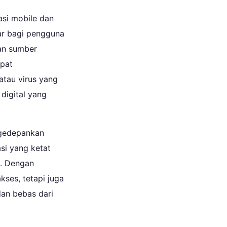
asi mobile dan
ar bagi pengguna
kan sumber
apat
atau virus yang
digital yang
ngedepankan
asi yang ketat
. Dengan
ses, tetapi juga
dan bebas dari