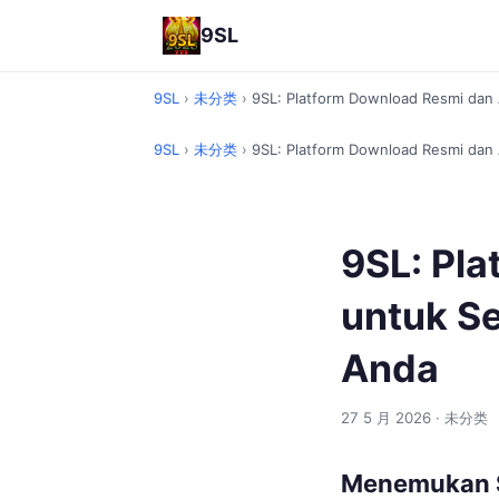
9SL
9SL
›
未分类
›
9SL: Platform Download Resmi dan 
9SL
›
未分类
›
9SL: Platform Download Resmi dan 
9SL: Pl
untuk Se
Anda
27 5 月 2026
· 未分类
Menemukan S