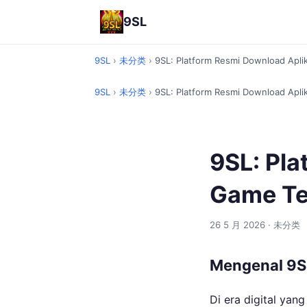
9SL
9SL
›
未分类
›
9SL: Platform Resmi Download Apli
9SL
›
未分类
›
9SL: Platform Resmi Download Apli
9SL: Pla
Game Te
26 5 月 2026
· 未分类
Mengenal 9SL
Di era digital yan