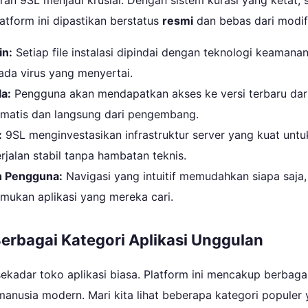
eran 9SL menjadi krusial. Dengan sistem kurasi yang ketat, s
latform ini dipastikan berstatus
resmi
dan bebas dari modif
in:
Setiap file instalasi dipindai dengan teknologi keamana
ada virus yang menyertai.
a:
Pengguna akan mendapatkan akses ke versi terbaru dari 
matis dan langsung dari pengembang.
:
9SL menginvestasikan infrastruktur server yang kuat unt
jalan stabil tanpa hambatan teknis.
 Pengguna:
Navigasi yang intuitif memudahkan siapa saj
ukan aplikasi yang mereka cari.
Berbagai Kategori Aplikasi Unggulan
ekadar toko aplikasi biasa. Platform ini mencakup berbaga
manusia modern. Mari kita lihat beberapa kategori populer