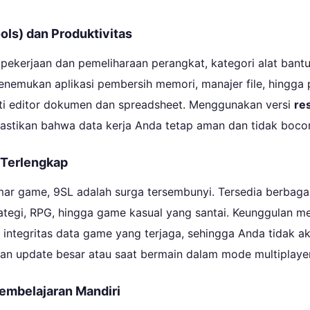
ools) dan Produktivitas
ekerjaan dan pemeliharaan perangkat, kategori alat bantu
enemukan aplikasi pembersih memori, manajer file, hingga 
ti editor dokumen dan spreadsheet. Menggunakan versi
re
astikan bahwa data kerja Anda tetap aman dan tidak bocor
 Terlengkap
ar game, 9SL adalah surga tersembunyi. Tersedia berbaga
strategi, RPG, hingga game kasual yang santai. Keunggulan
h integritas data game yang terjaga, sehingga Anda tidak 
kan update besar atau saat bermain dalam mode multiplayer
Pembelajaran Mandiri