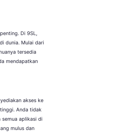
penting. Di 9SL,
di dunia. Mulai dari
emuanya tersedia
nda mendapatkan
nyediakan akses ke
tinggi. Anda tidak
 semua aplikasi di
yang mulus dan