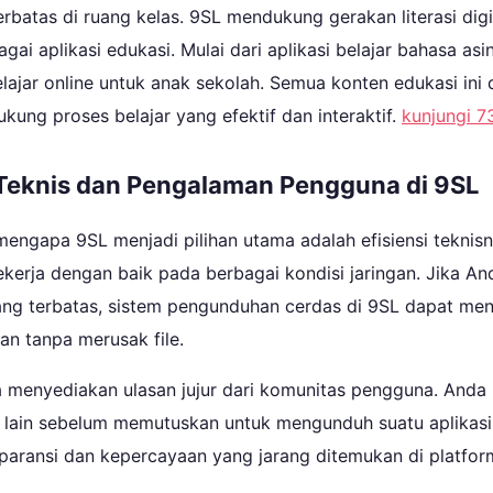
 terbatas di ruang kelas. 9SL mendukung gerakan literasi dig
ai aplikasi edukasi. Mulai dari aplikasi belajar bahasa asi
lajar online untuk anak sekolah. Semua konten edukasi ini 
ung proses belajar yang efektif dan interaktif.
kunjungi 7
Teknis dan Pengalaman Pengguna di 9SL
mengapa 9SL menjadi pilihan utama adalah efisiensi teknisny
kerja dengan baik pada berbagai kondisi jaringan. Jika An
yang terbatas, sistem pengunduhan cerdas di 9SL dapat me
an tanpa merusak file.
uga menyediakan ulasan jujur dari komunitas pengguna. And
lain sebelum memutuskan untuk mengunduh suatu aplikasi. 
paransi dan kepercayaan yang jarang ditemukan di platfo