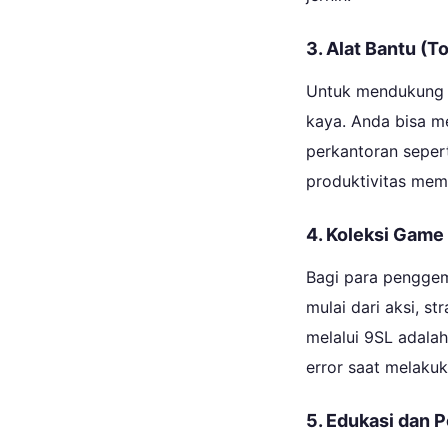
3. Alat Bantu (T
Untuk mendukung p
kaya. Anda bisa m
perkantoran seper
produktivitas mem
4. Koleksi Game
Bagi para penggem
mulai dari aksi, 
melalui 9SL adala
error saat melaku
5. Edukasi dan 