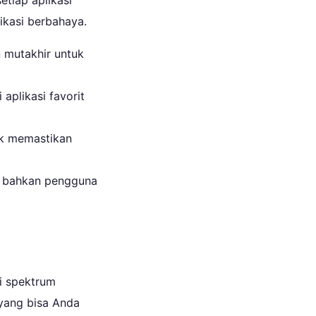
etiap aplikasi
ikasi berbahaya.
n mutakhir untuk
aplikasi favorit
uk memastikan
a, bahkan pengguna
i spektrum
 yang bisa Anda