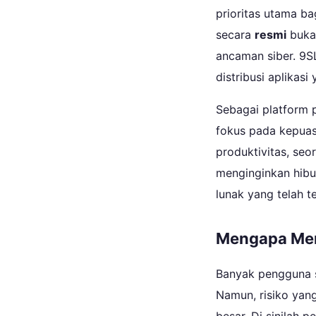
prioritas utama b
secara
resmi
bukan
ancaman siber. 9S
distribusi aplikas
Sebagai platform 
fokus pada kepuas
produktivitas, se
menginginkan hibu
lunak yang telah te
Mengapa Mem
Banyak pengguna se
Namun, risiko yang