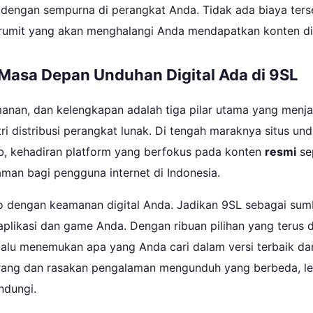
g dengan sempurna di perangkat Anda. Tidak ada biaya ter
rumit yang akan menghalangi Anda mendapatkan konten dig
Masa Depan Unduhan Digital Ada di 9SL
nan, dan kelengkapan adalah tiga pilar utama yang menja
ri distribusi perangkat lunak. Di tengah maraknya situs un
, kehadiran platform yang berfokus pada konten
resmi
se
man bagi pengguna internet di Indonesia.
ko dengan keamanan digital Anda. Jadikan 9SL sebagai su
likasi dan game Anda. Dengan ribuan pilihan yang terus d
elalu menemukan apa yang Anda cari dalam versi terbaik da
rang dan rasakan pengalaman mengunduh yang berbeda, le
indungi.