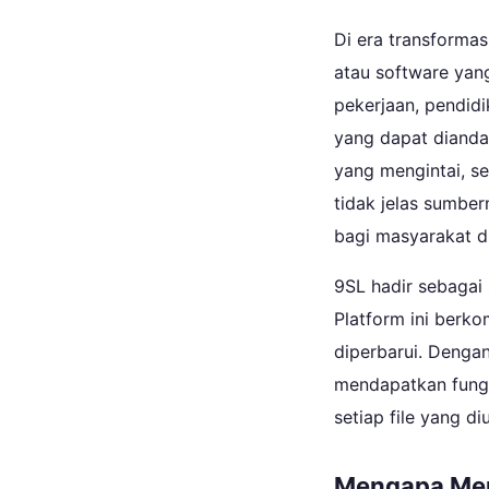
Di era transformas
atau software yang
pekerjaan, pendidi
yang dapat dianda
yang mengintai, sep
tidak jelas sumber
bagi masyarakat di
9SL hadir sebagai
Platform ini berk
diperbarui. Denga
mendapatkan fungsi
setiap file yang di
Mengapa Mem