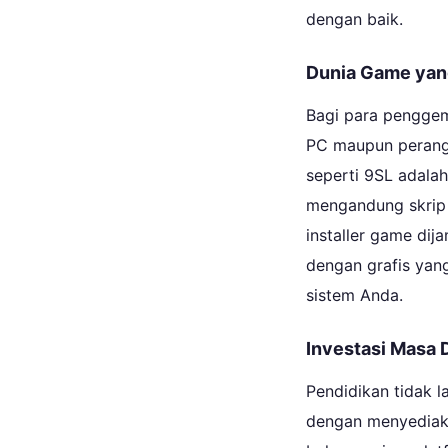
dengan baik.
Dunia Game yang
Bagi para penggem
PC maupun perangk
seperti 9SL adalah 
mengandung skrip 
installer game di
dengan grafis yan
sistem Anda.
Investasi Masa 
Pendidikan tidak l
dengan menyediakan