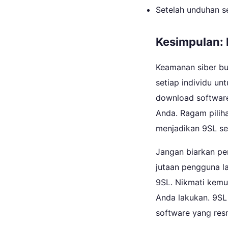
Setelah unduhan s
Kesimpulan: 
Keamanan siber bu
setiap individu u
download software
Anda. Ragam piliha
menjadikan 9SL seb
Jangan biarkan pe
jutaan pengguna l
9SL. Nikmati kemu
Anda lakukan. 9SL
software yang resm