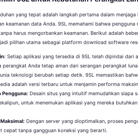
duhan yang tepat adalah langkah pertama dalam menjaga
dan keamanan data Anda. 9SL memahami bahwa pengguna 
tanpa harus mengorbankan keamanan. Berikut adalah bebe
di pilihan utama sebagai platform download software res
in:
Setiap aplikasi yang tersedia di 9SL telah dipindai dari 
perangkat Anda tetap aman dari serangan perangkat luna
nia teknologi berubah setiap detik. 9SL memastikan bahw
sedia adalah versi terbaru untuk menjamin performa maksim
 Pengguna:
Desain situs yang intuitif memudahkan siapa s
alipun, untuk menemukan aplikasi yang mereka butuhkan
 Maksimal:
Dengan server yang dioptimalkan, proses peng
t cepat tanpa gangguan koneksi yang berarti.