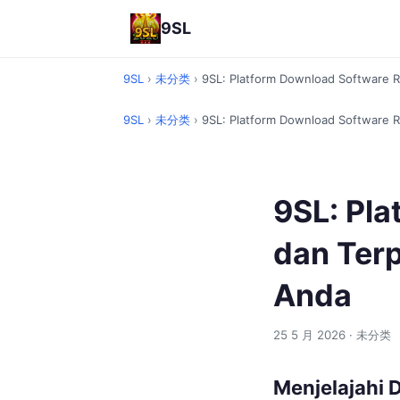
9SL
9SL
›
未分类
›
9SL: Platform Download Software R
9SL
›
未分类
›
9SL: Platform Download Software R
9SL: Pl
dan Terp
Anda
25 5 月 2026
· 未分类
Menjelajahi 