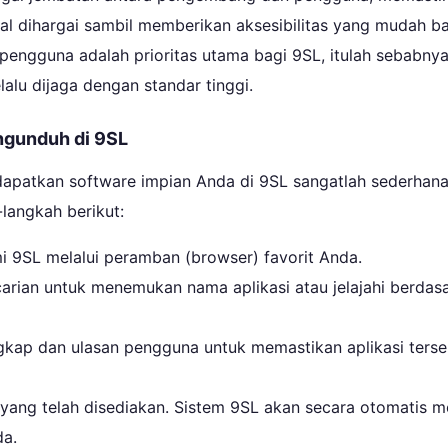
ual dihargai sambil memberikan aksesibilitas yang mudah b
pengguna adalah prioritas utama bagi 9SL, itulah sebabnya
lalu dijaga dengan standar tinggi.
gunduh di 9SL
apatkan software impian Anda di 9SL sangatlah sederhana
langkah berikut:
mi 9SL melalui peramban (browser) favorit Anda.
arian untuk menemukan nama aplikasi atau jelajahi berdas
ngkap dan ulasan pengguna untuk memastikan aplikasi ters
 yang telah disediakan. Sistem 9SL akan secara otomatis 
da.