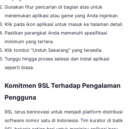
Gunakan fitur pencarian di bagian atas untuk
menemukan aplikasi atau game yang Anda inginkan.
Klik pada ikon aplikasi untuk masuk ke halaman detail.
Pastikan perangkat Anda memenuhi spesifikasi
minimum yang tertera.
Klik tombol “Unduh Sekarang” yang tersedia.
Tunggu hingga proses selesai dan instal aplikasi
seperti biasa.
Komitmen 9SL Terhadap Pengalaman
Pengguna
9SL terus berinovasi untuk menjadi platform distribusi
software nomor satu di Indonesia. Tim kurator di balik
9SL bekerja setiap hari untuk meninjau aplikasi baru