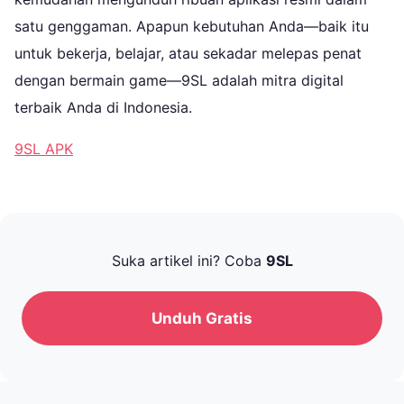
satu genggaman. Apapun kebutuhan Anda—baik itu
untuk bekerja, belajar, atau sekadar melepas penat
dengan bermain game—9SL adalah mitra digital
terbaik Anda di Indonesia.
9SL APK
Suka artikel ini? Coba
9SL
Unduh Gratis