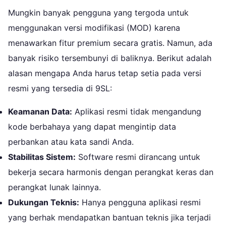
Mungkin banyak pengguna yang tergoda untuk
menggunakan versi modifikasi (MOD) karena
menawarkan fitur premium secara gratis. Namun, ada
banyak risiko tersembunyi di baliknya. Berikut adalah
alasan mengapa Anda harus tetap setia pada versi
resmi yang tersedia di 9SL:
Keamanan Data:
Aplikasi resmi tidak mengandung
kode berbahaya yang dapat mengintip data
perbankan atau kata sandi Anda.
Stabilitas Sistem:
Software resmi dirancang untuk
bekerja secara harmonis dengan perangkat keras dan
perangkat lunak lainnya.
Dukungan Teknis:
Hanya pengguna aplikasi resmi
yang berhak mendapatkan bantuan teknis jika terjadi