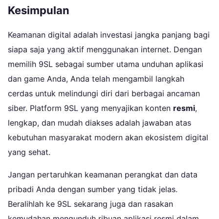
Kesimpulan
Keamanan digital adalah investasi jangka panjang bagi
siapa saja yang aktif menggunakan internet. Dengan
memilih 9SL sebagai sumber utama unduhan aplikasi
dan game Anda, Anda telah mengambil langkah
cerdas untuk melindungi diri dari berbagai ancaman
siber. Platform 9SL yang menyajikan konten
resmi
,
lengkap, dan mudah diakses adalah jawaban atas
kebutuhan masyarakat modern akan ekosistem digital
yang sehat.
Jangan pertaruhkan keamanan perangkat dan data
pribadi Anda dengan sumber yang tidak jelas.
Beralihlah ke 9SL sekarang juga dan rasakan
kemudahan mengunduh ribuan aplikasi resmi dalam