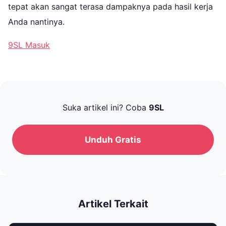
tepat akan sangat terasa dampaknya pada hasil kerja
Anda nantinya.
9SL Masuk
Suka artikel ini? Coba
9SL
Unduh Gratis
Artikel Terkait