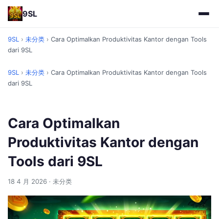
9SL
9SL
›
未分类
›
Cara Optimalkan Produktivitas Kantor dengan Tools
dari 9SL
9SL
›
未分类
›
Cara Optimalkan Produktivitas Kantor dengan Tools
dari 9SL
Cara Optimalkan
Produktivitas Kantor dengan
Tools dari 9SL
18 4 月 2026
· 未分类