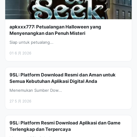
apkxxx777: Petualangan Halloween yang
Menyenangkan dan Penuh Misteri
Siap untuk petualang...
01 6 月 2026
9SL: Platform Download Resmi dan Aman untuk
Semua Kebutuhan Aplikasi Digital Anda
Menemukan Sumber Dow...
27 5 月 2026
9SL: Platform Resmi Download Aplikasi dan Game
Terlengkap dan Terpercaya