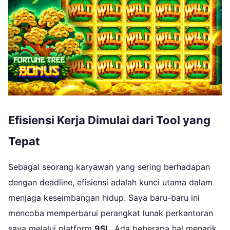
Efisiensi Kerja Dimulai dari Tool yang
Tepat
Sebagai seorang karyawan yang sering berhadapan
dengan deadline, efisiensi adalah kunci utama dalam
menjaga keseimbangan hidup. Saya baru-baru ini
mencoba memperbarui perangkat lunak perkantoran
saya melalui platform
9SL
. Ada beberapa hal menarik